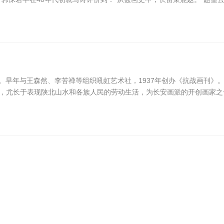
画家。早年与王森然、李苦禅等组织吼虹艺术社，1937年创办《抗战画刊》
，尤长于表现陕北山水和各族人民的劳动生活，为长安画派的开创画家之