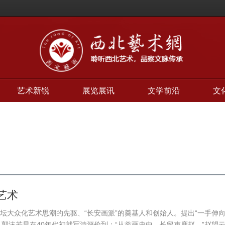
艺术新锐
展览展讯
文学前沿
文
艺术
坛大众化艺术思潮的先驱、“长安画派”的奠基人和创始人。提出“一手伸
郭沫若早在40年代初就写诗评价到：“从兹画史中，长留束鹿赵。”赵望云