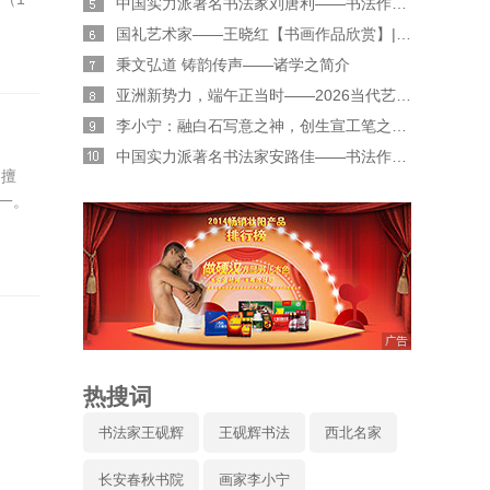
中国实力派著名书法家刘唐利——书法作品鉴赏【人物专题报道】
国礼艺术家——王晓红【书画作品欣赏】|人物艺术专题报道
秉文弘道 铸韵传声——诸学之简介
亚洲新势力，端午正当时——2026当代艺术人柏福寿端午专属特辑
李小宁：融白石写意之神，创生宣工笔之魂——“新水墨工笔草虫”的独行者
中国实力派著名书法家安路佳——书法作品鉴赏【人物艺术专访】
。擅
一。
热搜词
书法家王砚辉
王砚辉书法
西北名家
长安春秋书院
画家李小宁