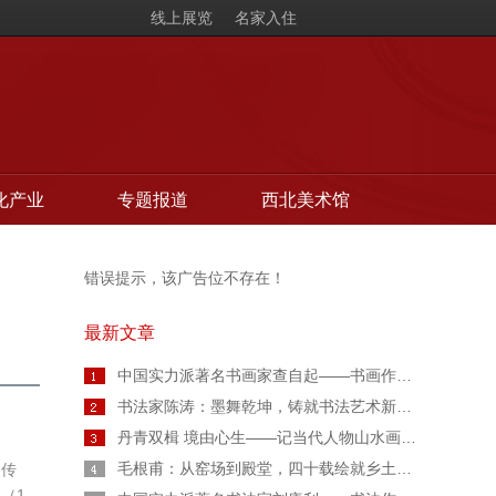
线上展览
名家入住
化产业
专题报道
西北美术馆
错误提示，该广告位不存在！
最新文章
中国实力派著名书画家查自起——书画作品鉴赏【人物艺术专访】
书法家陈涛：墨舞乾坤，铸就书法艺术新高度
丹青双楫 境由心生——记当代人物山水画家胡伟廷先生
毛根甫：从窑场到殿堂，四十载绘就乡土丹青传奇
向传
（1