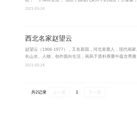
906-19…
2021-03-24
西北名家赵望云
赵望云（1906-1977），又名新国，河北束鹿人，现代
长山水、人物，创作面向生活，画风于质朴厚重中蕴含秀雅
曾任西北军政委…
2021-03-24
共2记录
1
上一页
下一页