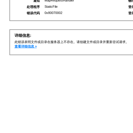
MapRequestHandler
通知
物
StaticFile
处理程序
登
0x80070002
错误代码
登
详细信息:
此错误表明文件或目录在服务器上不存在。请创建文件或目录并重新尝试请求。
查看详细信息 »