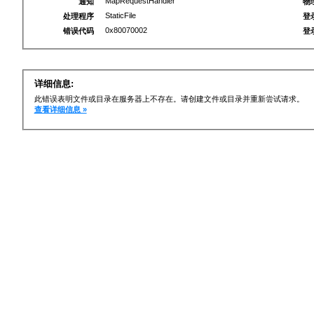
MapRequestHandler
通知
物
StaticFile
处理程序
登
0x80070002
错误代码
登
详细信息:
此错误表明文件或目录在服务器上不存在。请创建文件或目录并重新尝试请求。
查看详细信息 »