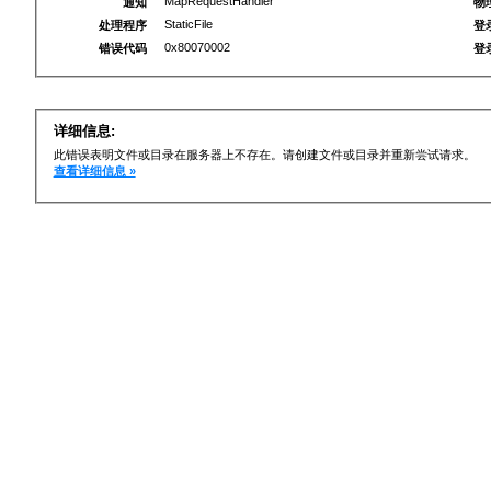
MapRequestHandler
通知
物
StaticFile
处理程序
登
0x80070002
错误代码
登
详细信息:
此错误表明文件或目录在服务器上不存在。请创建文件或目录并重新尝试请求。
查看详细信息 »