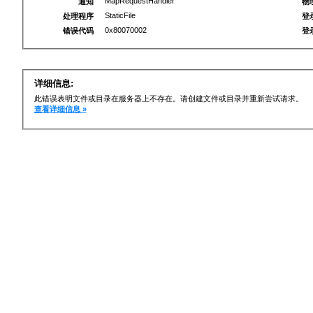
MapRequestHandler
通知
物
StaticFile
处理程序
登
0x80070002
错误代码
登
详细信息:
此错误表明文件或目录在服务器上不存在。请创建文件或目录并重新尝试请求。
查看详细信息 »