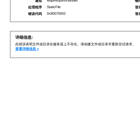
MapRequestHandler
通知
物
StaticFile
处理程序
登
0x80070002
错误代码
登
详细信息:
此错误表明文件或目录在服务器上不存在。请创建文件或目录并重新尝试请求。
查看详细信息 »