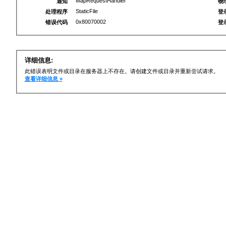
MapRequestHandler
通知
物
StaticFile
处理程序
登
0x80070002
错误代码
登
详细信息:
此错误表明文件或目录在服务器上不存在。请创建文件或目录并重新尝试请求。
查看详细信息 »