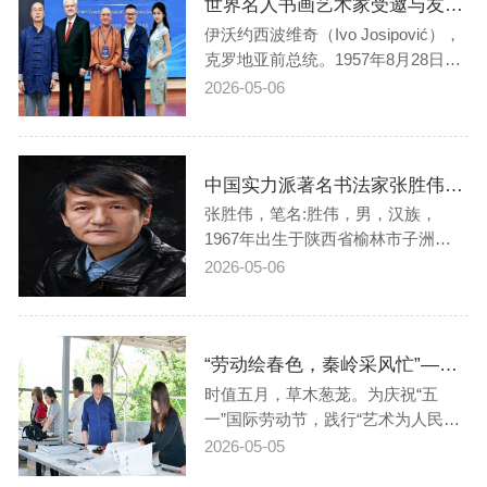
世界名人书画艺术家受邀与友邦各国领袖面对面文化交流论坛
教育系统“鹿城教坛先锋”称号，青山
区优秀德育工作者，青山区铸牢中
伊沃约西波维奇（Ivo Josipović），
华民族共同体…
克罗地亚前总统。1957年8月28日出
生于萨格勒布。毕业于萨格勒布大
2026-05-06
学法律学院和音乐学院，获法学博
士学位。曾任克罗地亚议会立法委
员会和司法委员会委员，2010年1月
中国实力派著名书法家张胜伟——书法作品鉴赏【人物艺术专访】
10日当选总统，2月18日就职。约西
波维奇在2010年至2015年总统任期
张胜伟，笔名:胜伟，男，汉族，
内推…
1967年出生于陕西省榆林市子洲
县。现为全国政协委员、中国书法
2026-05-06
家协会副主席、中国书法家协会隶
书专业委员会副主任、中华诗词学
会理事、国家一级美术师、中国人
“劳动绘春色，秦岭采风忙”——长安春秋书院秦岭写生创作活动圆满举行
民革命军事博物馆美术书法创作中
心副主任兼秘书长、中国文艺志愿
时值五月，草木葱茏。为庆祝“五
者协会第二届副…
一”国际劳动节，践行“艺术为人民、
艺术源于生活”的创作理念，5月4
2026-05-05
日，长安春秋书院院长冯华民带领