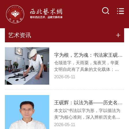
艺术资讯
字为根，艺为魂：书法家王砚辉论书法与汉字的血脉关系
仓颉造字，天雨粟，鬼夜哭，华夏
文明自此有了具象的文化载体；国
一统，书同文，汉字挣脱地域隔
2026-05-11
阂，成为凝聚民族的精神纽带；万
法归宗，书法有根，笔墨的意趣始
终锚定在汉字的形与意之中。从这
王砚辉：以法为基——历史名人书画与当今名人字画的本质分野
一刻起，中国书法与汉字便缔结了
血肉相连、不可分割的鱼水关系
本文以“书法以字为形，字以循法为
——汉字是书法的…
美”为核心准则，深入辨析历史名人
书画与当今名人字画的本质差异。
2026-05-11