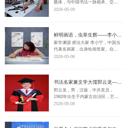
是书法家完…
载体，与中国书法一脉相承、交融
共生。书法是字画的核心根基，为
2026-05-09
绘画赋予笔墨神韵与章法脉络；名
人的文化影响力与艺术造诣，又让
书法作品超越笔墨本身，成为兼具
鲜明画语，虫草生辉——李小宁《花间虫语》新作雅呈，引藏家聚焦
艺术价值、历史价值与收藏价值的
文化瑰宝。本文从名人字画与中国
家学渊源 师法大家 李小宁，中国当
书法的内在关…
代著名画家，出身绘画世家。自幼
浸染于丹青墨香，后潜心研习齐白
2026-05-08
石、王雪涛等近现代大家之作，深
得写意花鸟草虫之精髓。数十年来
精研技法，尤以写意花鸟草虫见
书法名家兼文学大儒郭云龙——书法作品鉴赏【人物艺术专访】
长，笔下国画牡丹清新雅致，花卉
草虫自然灵动，满纸生机。独步画
郭云龙，男，汉族，中共党员，
坛的绝技：生…
1982年出生于内蒙古自治区，艺术
学博士、心理学硕士、心理咨询
2026-05-08
师、语文教师、中国实力派著名书
法家。2011年～2019年荣获内蒙古
自治区自强模范荣誉称号，包头市