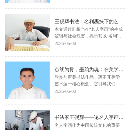
前者以深厚的法度功底承载文化精
神，是经历史检验的艺术珍品；后
者多依赖名人效应，缺乏专业技法
王砚辉书法：名利裹挟下的艺术畸变——论当今名人字画的本质与危害
支撑，实为艺术泡沫。文章旨在厘
清二者界限，呼吁回归艺术本源，
本文通过剖析当今“名人字画”的生成
维护书画…
逻辑与社会危害，揭示其以“名利”为
核心、以炒作驱动的本质。这类作
2026-05-09
品背离了中国书画“循法为美”的艺术
准则，缺乏艺术价值与历史责任
感，不仅扰乱了艺术市场秩序，更
点线为骨，墨韵为魂：在美学中读懂书法——书法家王砚辉
对传统文化的传承造成侵蚀。文章
呼吁回归艺术本源，以历史为镜
欣赏与审美书法作品，离不开美学
鉴，…
艺术这一核心概念。它引导我们穿
透点线与墨韵的表象，去理解书法
2026-05-09
作为一门视觉艺术的深层规律，最
终体验到书法艺术的高雅境界，懂
得其博大精深的内涵。 一、点线运
书法家王砚辉——论名人字画与中国书法的交融共生及文化价值探析
动：凝固在纸面上的生命律动点线
运动是书法欣赏与审美的核心，也
名人字画作为中国传统文化的重要