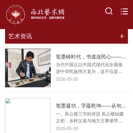
艺术资讯
笔墨铸时代，书道连民心——曹永涛书法艺术的时代价值与文化担当
当代中国正以中国式现代化全面推
进中华民族伟大复兴，这不仅是物
质文明的跃升，更是精神文明的重
2026-05-28
塑与中华民族现代文明的筑基。在
这一宏阔的历史进程中，艺术肩负
着联通文明对话、凝聚人类共识、
笔墨凝功，字蕴乾坤——从旬邑风云楼传说论书法功力的精神与实用价值
构建人类命运共同体的崇高使命。
习近平总书记指出，要推动中华优
一、风云楼三字的传说 风云楼始建
秀传统文化“…
之初，乡梓父老与地方主事便早已
心有所属，笃定楼成之日，必延请
2026-05-18