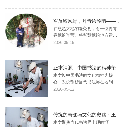
本县名士、翰墨名家为风云楼题写
匾额三字。楼阁破土营建，历时三
载方始落成；而这位书法高人，为
军旅铸风骨，丹青绘晚晴——宋雪贵的艺术人生
落笔题写风云楼三字，亦潜心酝
酿、朝夕锤炼，整整耗费了三年光
在燕赵大地的隆尧县，有一位将青
阴。 相传当年…
春献给军营、将智慧献给地方建
设、将热爱倾注于笔墨丹青的老人
2026-05-15
——宋雪贵。他的人生轨迹，如同
他所钟爱的书画艺术，既有军旅生
涯的刚劲有力，又有政务工作的沉
正本清源：中国书法的精神坚守与当代突围——书法家王砚辉
稳厚重，更有晚年艺术追求的洒脱
飘逸。军旅岁月：光影与画笔交织
本文以中国书法的文化精神为核
的青春1950年出…
心，系统剖析当代书法界在名利驱
动下的异化现象，从审美标准崩
2026-05-12
塌、行业责任缺失到文化精神失落
等维度揭示其深层危害。通过回归
书法艺术“以法为基、以艺载道、以
传统的畸变与文化的救赎：王砚辉论当代书法创新的迷途与回归
美育人”的本质，文章提出重建健康
书法生态的路径，呼吁坚守匠人精
本文聚焦当代书法界出现的“丑