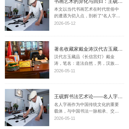
书画艺术的异化与回归：王砚辉论时代世俗下的名利困局与文化坚守
欣赏；审美异化；匠人精神；价值
回归引言书法欣赏与审美作为高雅
本文以当代书画艺术在时代世俗中
文化的重…
的遭遇为切入点，剖析了“名人字
画”在名利驱动下的异化现象，揭示
2026-05-12
其背离艺术本质、消解文化价值的
深层危害。通过对比历史案例与现
实乱象，文章呼吁回归中国书画“循
著名收藏家戴金涛汉代古玉藏品《长信宫灯》被中国国家博物馆收藏
法为美、以艺载道”的核心传统，重
建以艺术价值为导向的审美体系与
汉代古玉藏品《长信宫灯》戴金
文化生…
涛，笔名：道法自然，男，汉族，
1967年3月11日出生于江西南昌八一
2026-05-11
乡大昌村上泽坊村。自幼酷爱收
藏，在大昌村启蒙学习，在八一乡
念初中。上成人高考，大连理工大
王砚辉书法艺术论——名人字画与中国书法的交融共生及文化价值探析
学三年。后在重庆商业部门任总经
理。1995年认识了重庆大收藏家余
名人字画作为中国传统文化的重要
老师！在他的影…
载体，与中国书法一脉相承、交融
共生。书法是字画的核心根基，为
2026-05-11
绘画赋予笔墨神韵与章法脉络；名