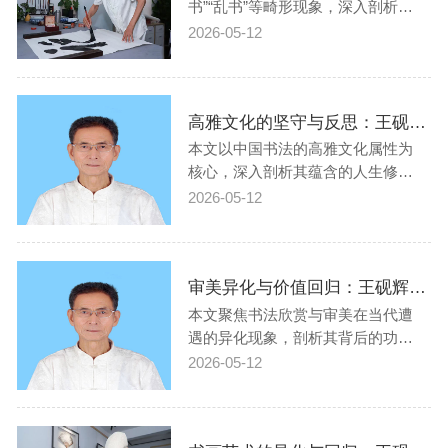
神、强化文化…
书”“乱书”等畸形现象，深入剖析其
背后的功利驱动与行业失范根源，
2026-05-12
揭示这类行为对中国书法传统的严
重破坏。文章呼吁回归以汉字为根
基的创作准则，重建健康的书法生
高雅文化的坚守与反思：王砚辉论中国书法的精神内核与当代使命
态，以实现传统文化的真正弘扬与
创新发展。关键词：书法创新；文
本文以中国书法的高雅文化属性为
化畸变；汉…
核心，深入剖析其蕴含的人生修
养、道德品质与美学价值，揭示当
2026-05-12
代书法界存在的功利化乱象，并探
讨书法艺术传承与发展的现实路
径。文章呼吁回归严谨治学的传
审美异化与价值回归：王砚辉论书法欣赏的本质与当代困境
统，强化行业责任担当，以推动中
国书法在新时代焕发新的生机。关
本文聚焦书法欣赏与审美在当代遭
键词：中国书法；高…
遇的异化现象，剖析其背后的功利
化驱动与权力操控逻辑，揭示“匠
2026-05-12
人”与“大师”的本质关联，呼吁回归
以汉字美学为核心的审美标准，重
建健康的书法生态。关键词：书法