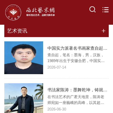
艺术资讯
中国实力派著名书画家查自起——书画作品鉴赏【人物艺术专访】
查自起，笔名：墨海，男，汉族，
1989年出生于安徽合肥，中国实力
派著名书画家，新安画派传承者，
2026-07-14
一级美术师，中国文学艺术界联合
会艺术人物，中央美术学院访问学
者，中国书画家研究会文化艺术委
书法家陈涛：墨舞乾坤，铸就书法艺术新高度
员会艺术顾问，中国书法家协会中
华国粹艺术家，中国壁画学会会
在书法艺术的广袤天地里，陈涛老
员，CCTV央视书…
师宛如一座巍峨的高峰，以其超凡
的艺术水准和独特的创作风格，成
2026-06-30