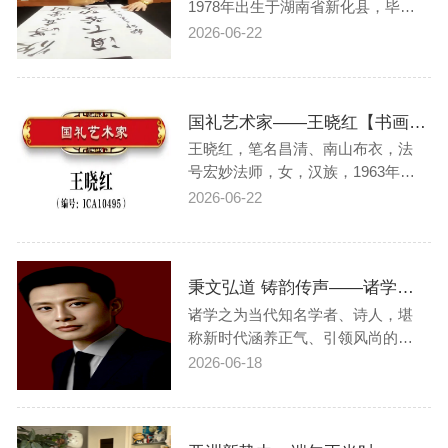
守，绘就了一…
1978年出生于湖南省新化县，毕业
于北京服装学院，后入中央美术学
2026-06-22
院深造，系中国书法家协会会员、
长沙翼之扬书画院院长等。刘老师
自幼酷爱书法，多年来笔耕不辍，
国礼艺术家——王晓红【书画作品欣赏】|人物艺术专题报道
以唐楷入手，临遍古代书法碑帖。
崇尚二王，元赵；行楷见长，追求
王晓红，笔名昌清、南山布衣，法
高古晋唐之风…
号宏妙法师，女，汉族，1963年出
生于山东省潍坊市，毕业于山东省
2026-06-22
师范学院艺术系，留学于美国科罗
拉多工程大学（艺术专业）获荣誉
博士学位，现为：中国书法家协会
秉文弘道 铸韵传声——诸学之简介
会员、国家一级美术师、中国艺术
家信息公示系统公示的中国人民艺
诸学之为当代知名学者、诗人，堪
术家、国宾礼…
称新时代涵养正气、引领风尚的文
化典范。多年潜心钻研文史学问，
2026-06-18
应邀参编《中华国粹》《大国外交
世纪艺术丰碑》等多部国家级典
籍，累累学术成果均为各大官方机