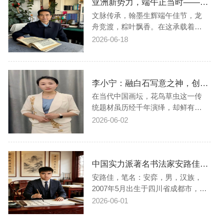
亚洲新势力，端午正当时——2026当代艺术人柏福寿端午专属特辑
构典藏，厚植正统中华文脉，学识
底蕴醇厚丰盈。文艺创作方面，他
文脉传承，翰墨生辉端午佳节，龙
潜心钻研严肃微…
舟竞渡，粽叶飘香。在这承载着中
华民族千年文化记忆的传统节日
2026-06-18
里，我们隆重推出“亚洲新势力，端
午正当时——2026当代艺术人柏福
寿端午专属特辑”，致敬一位从陇原
李小宁：融白石写意之神，创生宣工笔之魂——“新水墨工笔草虫”的独行者
大地走出的书法大家——柏福寿先
生。柏福寿，字敬之，男，汉族，
在当代中国画坛，花鸟草虫这一传
1955年12月…
统题材虽历经千年演绎，却鲜有人
能如李小宁一般，于方寸之间开辟
2026-06-02
出如此令人耳目一新的境界。作为
出身绘画世家的艺术家，李小宁的
血液里流淌着对笔墨天然的领悟
中国实力派著名书法家安路佳——书法作品鉴赏【人物艺术专访】
力；而作为“新水墨工笔草虫”与“螳
螂捕蝉”系列的开创者，他则以一己
安路佳，笔名：安弈，男，汉族，
之力，挑…
2007年5月出生于四川省成都市，职
业：青年书法家，中国实力派著名
2026-06-01
书法家，艺术专长与风格特色专攻