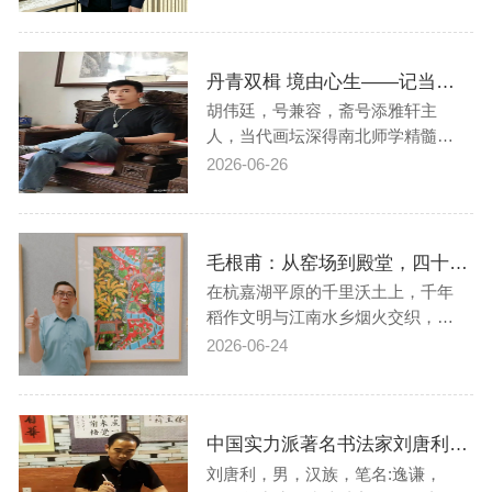
为众人仰望的对象。陈涛，笔名位
声，来自河南信阳的这位艺术骄
子，1997年从郑州工业大学（现郑
丹青双楫 境由心生——记当代人物山水画家胡伟廷先生
州大学工学院）学成毕业。自幼，
书法与绘画便如磁石般深深吸引着
胡伟廷，号兼容，斋号添雅轩主
他，这份热爱随…
人，当代画坛深得南北师学精髓、
兼具人文厚度与时代气象的实力派
2026-06-26
艺术家。他生于齐鲁人文沃土山东
肥城，自幼勤习书画，在数十年艺
术探索中，于人物、山水两科均卓
毛根甫：从窑场到殿堂，四十载绘就乡土丹青传奇
然有成，以深厚的传统功力和独特
的精神意象，构筑出一方既承先贤
在杭嘉湖平原的千里沃土上，千年
气韵、又见当代…
稻作文明与江南水乡烟火交织，孕
育出独树一帜的嘉兴农民画。这门
2026-06-24
扎根乡土的艺术，从灶台彩绘与民
俗纹样中走来，跨越百年，已成为
享誉世界的非遗瑰宝。在这幅宏大
中国实力派著名书法家刘唐利——书法作品鉴赏【人物专题报道】
的文化画卷中，嘉兴市级非遗代表
性传承人毛根甫，用四十载执笔坚
刘唐利，男，汉族，笔名:逸谦，