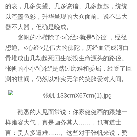
的哀，几多失望、几多诙谐、几多超越，统统
以笔墨色彩，升华呈现的大众面前。说不出大
器不大器，但确是晚成。
张帆的小楷除了<心经>就是“心径”，经径
想通。<心经>是伟大的佛陀，历经血流成河白
骨堆成山几劫起死回生皈投生命源头的路径。
张帆的小小“心径”是踏过磨难和委屈，经受了叵
测的世间，仍然以朴实无华的笑脸爱对人间。
熟悉的人见面常说：你家健健画的跟她一
样雍容大气，真是画务其人……，也有道士
言：贵人多遭难……。这些对于张帆来说，赞