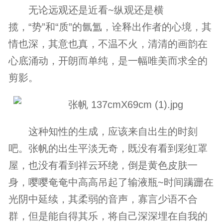
无论远观还是近看~纵观还是横
揽，“势”和“质”的氤氲，诠释出作者的心境，其
情也深，其意也真，不温不火，清清的画韵在
心底涌动，开朗而单纯，是一幅唯美而求全的
剪影。
这种知性的生成，应该来自出生的时刻
吧。张帆的出生平淡无奇，既没有看到彩虹罩
屋，也没有看到祥云环绕，倒是黄色皮肤一
身，嘤嘤奄奄中高高吊起了输液瓶~时间蹒跚在
光阴中延续，其柔弱的音声，寡言少语不合
群，但是能自得其乐，将自己深深埋在自我的