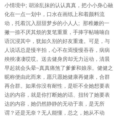
小情境中; 胡涂乱抹的认认真真，把小小身心融
化在一点一划中，口水在画纸上和着颜料流
动，托着沉入甜甜梦乡的小人人; 那稚嫩的一
撇一捺不厌其烦的复笔重重，手捧字帖喃喃自
语沉浸其中，犹如久别的好友重逢。可是，与
人说话总是慢半拍，心不在焉慢慢吞吞，病病
殃殃凄凄哎哎。送去健身房却无力运动，清晨
早起就会头晕~真真痛煞了爹爹和娘亲。健健之
昵称便由此而来，愿只愿她健康再健康，合群
再合群。如果你没有耐性，是听不全她想要表
达的内容，就是你打断她的话、扭转了她要表
达的内容，她仍然静静的无动于衷，是无所
谓？还是无奈？无人能懂，总之，她从不动