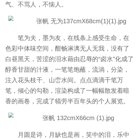
气、不骂人，不恼人。
笔为夫，墨为友，在线条上感受生命，在
色彩中体味空间，酣畅淋漓无人无我，没有了
白昼黑天，苦涩的泪水藉由忍辱的“卤水”化成了
醇香甘甜的汁液，一笔笔饱蘸，流淌，分染，
注入花头枝干、山峦水间。点点滴滴千笔万
笔，倾心的勾勒，渲染构成了一幅幅散发着暗
香的画卷，完成了犒劳半百年头的个人展览。
月圆是诗，月缺也是画，笑中的泪，乐中