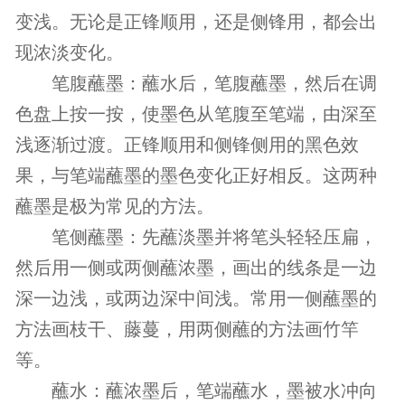
变浅。无论是正锋顺用，还是侧锋用，都会出
现浓淡变化。
笔腹蘸墨：蘸水后，笔腹蘸墨，然后在调
色盘上按一按，使墨色从笔腹至笔端，由深至
浅逐渐过渡。正锋顺用和侧锋侧用的黑色效
果，与笔端蘸墨的墨色变化正好相反。这两种
蘸墨是极为常见的方法。
笔侧蘸墨：先蘸淡墨并将笔头轻轻压扁，
然后用一侧或两侧蘸浓墨，画出的线条是一边
深一边浅，或两边深中间浅。常用一侧蘸墨的
方法画枝干、藤蔓，用两侧蘸的方法画竹竿
等。
蘸水：蘸浓墨后，笔端蘸水，墨被水冲向