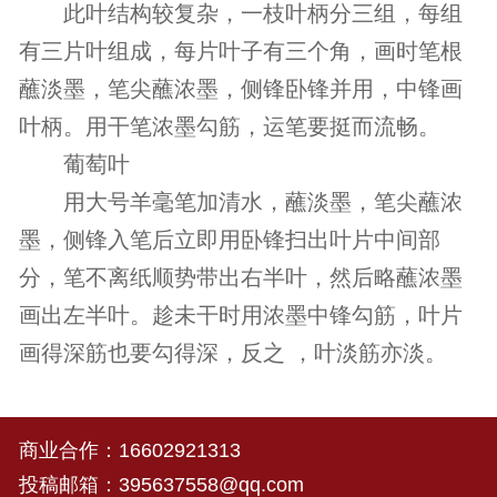
此叶结构较复杂，一枝叶柄分三组，每组
有三片叶组成，每片叶子有三个角，画时笔根
蘸淡墨，笔尖蘸浓墨，侧锋卧锋并用，中锋画
叶柄。用干笔浓墨勾筋，运笔要挺而流畅。
葡萄叶
用大号羊毫笔加清水，蘸淡墨，笔尖蘸浓
墨，侧锋入笔后立即用卧锋扫出叶片中间部
分，笔不离纸顺势带出右半叶，然后略蘸浓墨
画出左半叶。趁未干时用浓墨中锋勾筋，叶片
画得深筋也要勾得深，反之 ，叶淡筋亦淡。
商业合作：
16602921313
投稿邮箱：
395637558@qq.com