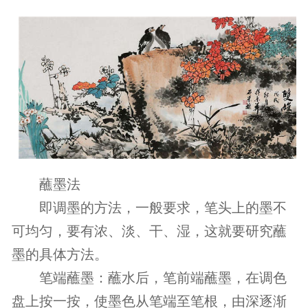
蘸墨法
即调墨的方法，一般要求，笔头上的墨不
可均匀，要有浓、淡、干、湿，这就要研究蘸
墨的具体方法。
笔端蘸墨：蘸水后，笔前端蘸墨，在调色
盘上按一按，使墨色从笔端至笔根，由深逐渐