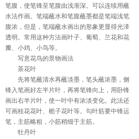
笔腹，使笔锋至笔腹由浅渐深。可以连续用蘸
水法作画。笔端蘸水和笔腹蘸墨都是笔端浅笔
腹浓，但是，笔端蘸水画出的形象更显得光泽
透明。常用这种方法画叶子、葡萄、兰花和花
瓣、小鸡、小鸟等。
写意花鸟的景物画法
茶花叶
先将笔蘸清水再蘸淡墨，笔头蘸浓墨，侧
锋入笔画好左半片叶，再将笔锋向上，用卧锋
画出右半片叶，使一叶中有浓淡变化。此法还
可画桂花花叶、栀子花叶等。勾叶筋要中锋运
笔，主筋略粗，小筋稍细于主筋。
牡丹叶