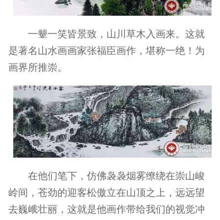
一颦一笑皆景致，山川草木入画来。这就
是著名山水画画家张福臣画作，堪称一绝！为
画界所推崇。
在他们笔下，仿佛袅袅烟雾缭绕在崇山峻
岭间，苍劲的迎客松傲立在山顶之上，远远望
去巍峨壮丽，这就是他画作带给我们的视觉冲