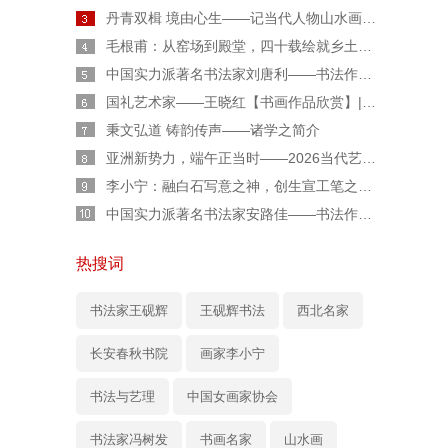
丹青双楫 境由心生——记当代人物山水画家胡伟廷先生
毛根甫：从窑场到殿堂，四十载绘就乡土丹青传奇
中国实力派著名书法家刘唐利——书法作品鉴赏【人物专题报道】
国礼艺术家——王晓红【书画作品欣赏】|人物艺术专题报道
秉文弘道 铸韵传声——诸学之简介
亚洲新势力，端午正当时——2026当代艺术人柏福寿端午专属特辑
李小宁：融白石写意之神，创生宣工笔之魂——“新水墨工笔草虫”的独行者
中国实力派著名书法家安路佳——书法作品鉴赏【人物艺术专访】
热搜词
书法家王砚辉
王砚辉书法
西北名家
长安春秋书院
画家李小宁
书法与艺理
中国女画家协会
书法家冯树发
书画名家
山水画