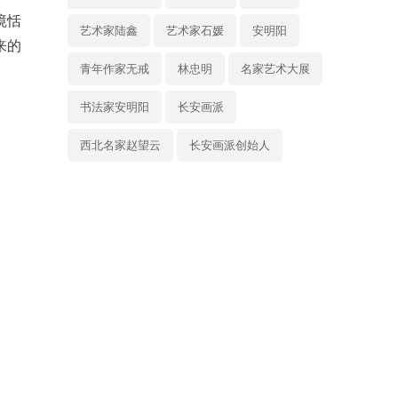
境恬
艺术家陆鑫
艺术家石媛
安明阳
来的
青年作家无戒
林忠明
名家艺术大展
书法家安明阳
长安画派
西北名家赵望云
长安画派创始人