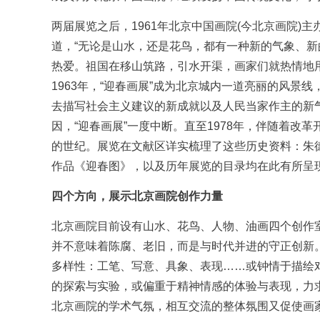
两届展览之后，1961年北京中国画院(今北京画院)
道，“无论是山水，还是花鸟，都有一种新的气象、
热爱。祖国在移山筑路，引水开渠，画家们就热情地用
1963年，“迎春画展”成为北京城内一道亮丽的风
去描写社会主义建议的新成就以及人民当家作主的新
因，“迎春画展”一度中断。直至1978年，伴随着改
的世纪。展览在文献区详实梳理了这些历史资料：朱德
作品《迎春图》，以及历年展览的目录均在此有所呈
四个方向，展示北京画院创作力量
北京画院目前设有山水、花鸟、人物、
油画
四个创作
并不意味着陈腐、老旧，而是与时代并进的守正创新
多样性：工笔、写意、具象、表现……或钟情于描绘
的探索与实验，或偏重于精神情感的体验与表现，力
北京画院的学术气氛，相互交流的整体氛围又促使画