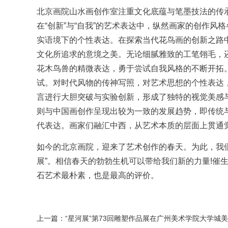
北京画院山水画创作室注重文化底蕴与笔墨技法的传
在“创新”与“自我”的艺术表达中，纵然画家的创作
实语境下的个性表达。在探索当代花鸟画的创新之路
文化所追求的意境之美。无论细腻雅致的工笔翎毛，
花木鸟兽的精微表达，勇于尝试自我风格的不断开拓
试。对时代风物的传神写照，对艺术思想的个性表达
言进行大胆突破与实验创新，形成了独特的视觉美感
则与中国画创作呈现出较为一致的发展趋势，即传统
代表达。画家们融汇中西，从艺术本质的层面上贯通
如今的北京画院，迎来了艺术创作的春天。为此，我们
展”。相信春天的勃勃生机可以带给我们新的力量!催生
石
艺术最朴素，也是最高的评价。
上一篇：
“星河展”第73回雕塑作品展在广州美术学院大学城美术