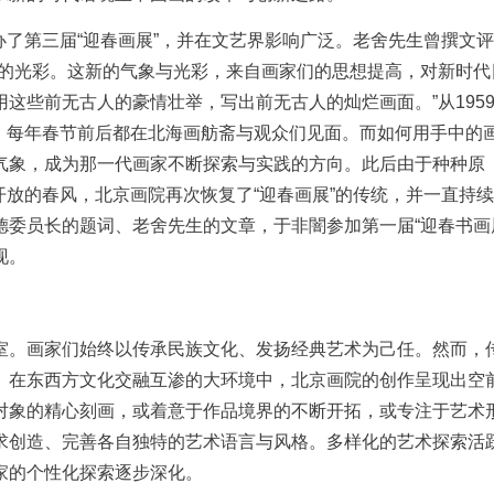
主办了第三届“迎春画展”，并在文艺界影响广泛。老舍先生曾撰文
新的光彩。这新的气象与光彩，来自画家们的思想提高，对新时代
这些前无古人的豪情壮举，写出前无古人的灿烂画面。”从195
景线，每年春节前后都在北海画舫斋与观众们见面。而如何用手中的
气象，成为那一代画家不断探索与实践的方向。此后由于种种原
革开放的春风，北京画院再次恢复了“迎春画展”的传统，并一直持
委员长的题词、老舍先生的文章，于非闇参加第一届“迎春书画
现。
室。画家们始终以传承民族文化、发扬经典艺术为己任。然而，
。在东西方文化交融互渗的大环境中，北京画院的创作呈现出空
对象的精心刻画，或着意于作品境界的不断开拓，或专注于艺术
求创造、完善各自独特的艺术语言与风格。多样化的艺术探索活
家的个性化探索逐步深化。