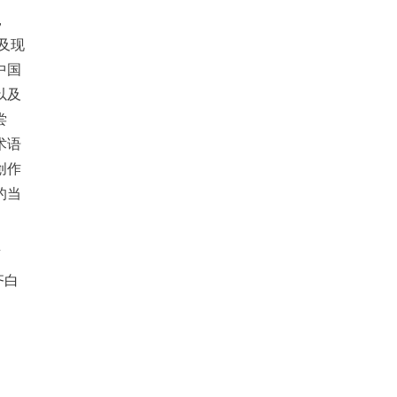
，
及现
中国
以及
尝
术语
创作
的当
画
齐白