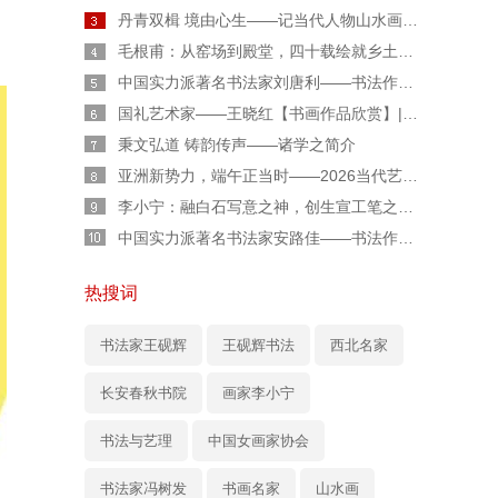
丹青双楫 境由心生——记当代人物山水画家胡伟廷先生
毛根甫：从窑场到殿堂，四十载绘就乡土丹青传奇
中国实力派著名书法家刘唐利——书法作品鉴赏【人物专题报道】
国礼艺术家——王晓红【书画作品欣赏】|人物艺术专题报道
秉文弘道 铸韵传声——诸学之简介
亚洲新势力，端午正当时——2026当代艺术人柏福寿端午专属特辑
李小宁：融白石写意之神，创生宣工笔之魂——“新水墨工笔草虫”的独行者
中国实力派著名书法家安路佳——书法作品鉴赏【人物艺术专访】
热搜词
书法家王砚辉
王砚辉书法
西北名家
长安春秋书院
画家李小宁
书法与艺理
中国女画家协会
书法家冯树发
书画名家
山水画