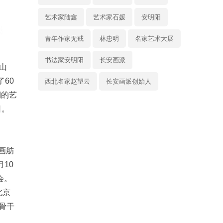
艺术家陆鑫
艺术家石媛
安明阳
青年作家无戒
林忠明
名家艺术大展
书法家安明阳
长安画派
山
60
西北名家赵望云
长安画派创始人
期的艺
日。
画舫
10
会。
北京
骨干