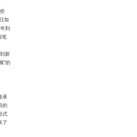
评价
日加
9年到
画笔
续到新
展”的
传承
前的
形式
跃了