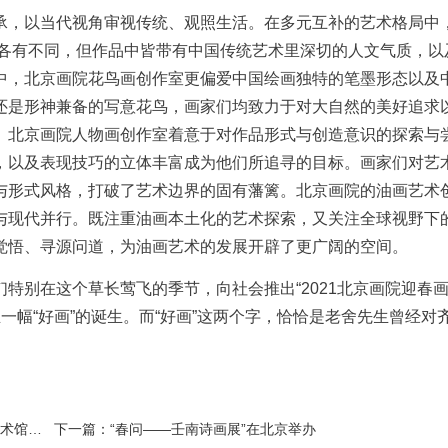
承，以当代视角审视传统、观照生活。在多元互补的艺术格局中
风格各有不同，但作品中皆带有中国传统艺术里深切的人文气质，以
中，北京画院花鸟画创作室更偏爱中国绘画独特的笔墨形态以及
还是形神兼备的写意花鸟，画家们均致力于对大自然的美好追求
。北京画院人物画创作室着意于对作品形式与创造意识的探索与
，以及表现技巧的立体丰富成为他们所追寻的目标。画家们对艺
与形式风格，打破了艺术边界的固有藩篱。北京画院的油画艺术
与现代并行。既注重油画本土化的艺术探索，又关注全球视野下
觉悟、寻源问道，为油画艺术的发展开辟了更广阔的空间。
特别在这个草长莺飞的季节，向社会推出“2021北京画院迎春
一幅“好画”的诞生。而“好画”这两个字，恰恰是老舍先生曾经对
馆开幕
下一篇：
“春问——壬南诗画展”在北京举办