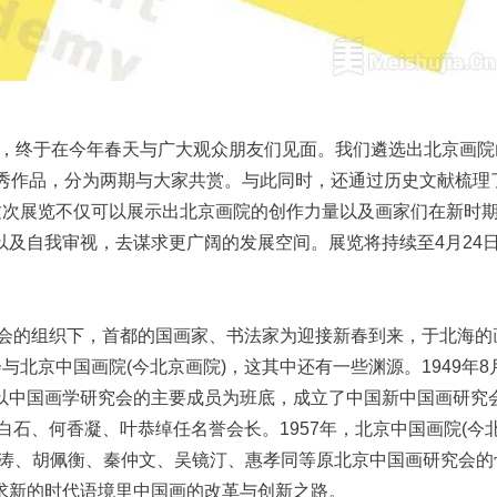
开始，终于在今年春天与广大观众朋友们见面。我们遴选出北京画院
秀作品，分为两期与大家共赏。与此同时，还通过历史文献梳理了
这次展览不仅可以展示出北京画院的创作力量以及画家们在新时
及自我审视，去谋求更广阔的发展空间。展览将持续至4月24
究会的组织下，首都的国画家、书法家为迎接新春到来，于北海的
北京中国画院(今北京画院)，这其中还有一些渊源。1949年8月
以中国画学研究会的主要成员为班底，成立了中国新中国画研究
白石、何香凝、叶恭绰任名誉会长。1957年，北京中国画院(今
雪涛、胡佩衡、秦仲文、吴镜汀、惠孝同等原北京中国画研究会的
求新的时代语境里中国画的改革与创新之路。