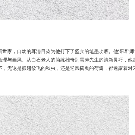
世家，自幼的耳濡目染为他打下了坚实的笔墨功底。他深谙“师
画理与画风。从白石老人的简练雄奇到雪涛先生的清新灵巧，他
下，无论是振翅欲飞的秋虫，还是迎风摇曳的荷瓣，都透露着对