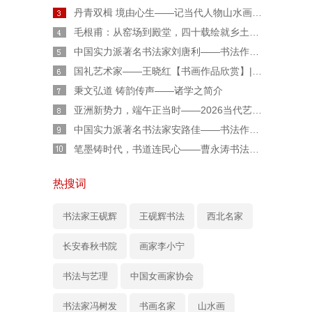
丹青双楫 境由心生——记当代人物山水画家胡伟廷先生
毛根甫：从窑场到殿堂，四十载绘就乡土丹青传奇
中国实力派著名书法家刘唐利——书法作品鉴赏【人物专题报道】
国礼艺术家——王晓红【书画作品欣赏】|人物艺术专题报道
秉文弘道 铸韵传声——诸学之简介
亚洲新势力，端午正当时——2026当代艺术人柏福寿端午专属特辑
中国实力派著名书法家安路佳——书法作品鉴赏【人物艺术专访】
笔墨铸时代，书道连民心——曹永涛书法艺术的时代价值与文化担当
热搜词
书法家王砚辉
王砚辉书法
西北名家
长安春秋书院
画家李小宁
书法与艺理
中国女画家协会
书法家冯树发
书画名家
山水画