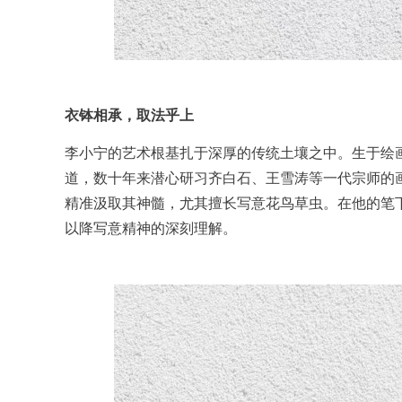
衣钵相承，取法乎上
李小宁的艺术根基扎于深厚的传统土壤之中。生于绘画
道，数十年来潜心研习齐白石、王雪涛等一代宗师的
精准汲取其神髓，尤其擅长写意花鸟草虫。在他的笔
以降写意精神的深刻理解。