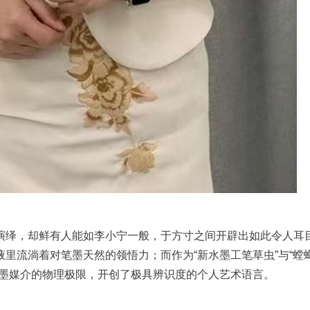
演绎，却鲜有人能如李小宁一般，于方寸之间开辟出如此令人耳
里流淌着对笔墨天然的领悟力；而作为“新水墨工笔草虫”与“螳
水墨媒介的物理极限，开创了极具辨识度的个人艺术语言。