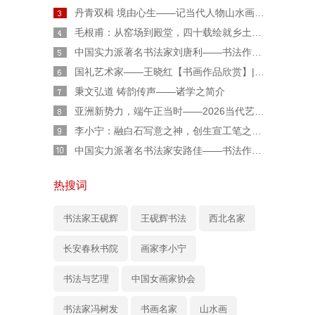
丹青双楫 境由心生——记当代人物山水画家胡伟廷先生
毛根甫：从窑场到殿堂，四十载绘就乡土丹青传奇
中国实力派著名书法家刘唐利——书法作品鉴赏【人物专题报道】
国礼艺术家——王晓红【书画作品欣赏】|人物艺术专题报道
秉文弘道 铸韵传声——诸学之简介
亚洲新势力，端午正当时——2026当代艺术人柏福寿端午专属特辑
李小宁：融白石写意之神，创生宣工笔之魂——“新水墨工笔草虫”的独行者
中国实力派著名书法家安路佳——书法作品鉴赏【人物艺术专访】
热搜词
书法家王砚辉
王砚辉书法
西北名家
长安春秋书院
画家李小宁
书法与艺理
中国女画家协会
书法家冯树发
书画名家
山水画