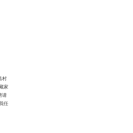
昌村
藏家
聘请
我任