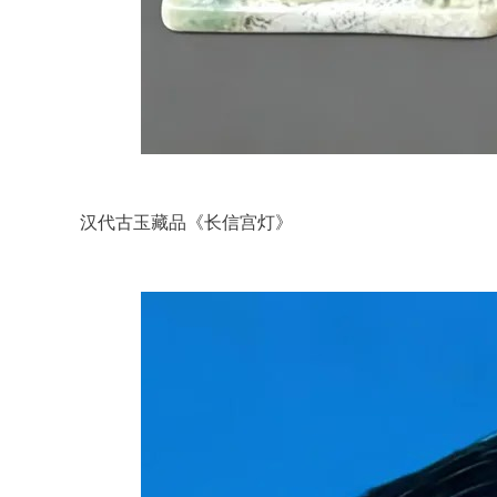
汉代古玉藏品《长信宫灯》