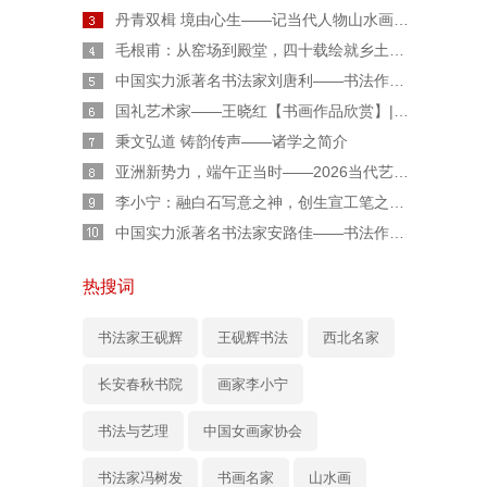
丹青双楫 境由心生——记当代人物山水画家胡伟廷先生
毛根甫：从窑场到殿堂，四十载绘就乡土丹青传奇
中国实力派著名书法家刘唐利——书法作品鉴赏【人物专题报道】
国礼艺术家——王晓红【书画作品欣赏】|人物艺术专题报道
秉文弘道 铸韵传声——诸学之简介
亚洲新势力，端午正当时——2026当代艺术人柏福寿端午专属特辑
李小宁：融白石写意之神，创生宣工笔之魂——“新水墨工笔草虫”的独行者
中国实力派著名书法家安路佳——书法作品鉴赏【人物艺术专访】
热搜词
书法家王砚辉
王砚辉书法
西北名家
长安春秋书院
画家李小宁
书法与艺理
中国女画家协会
书法家冯树发
书画名家
山水画