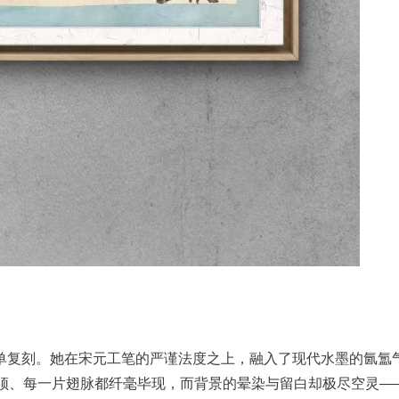
单复刻。她在宋元工笔的严谨法度之上，融入了现代水墨的氤氲
触须、每一片翅脉都纤毫毕现，而背景的晕染与留白却极尽空灵—