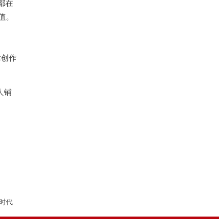
都在
值。
术创作
人铺
时代