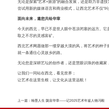
无论是探索“艺术+旅游”的融合发展，还是助力非遗
尝试用新的媒体语言和商业模式，让西北艺术不仅“叫
面向未来，邀您共绘华章
今天的西北，早已不是世人眼中苍凉闭塞的远方。它是
取之不尽的灵感富矿。
西北艺术网愿做那一缕穿越大漠的风，将艺术的种子
就一条通往心灵故乡的路。
无论您是深耕艺坛的创作者，还是慧眼识珠的收藏家
让我们一同站在西北，看见世界；
让艺术在这里生根，让文化从这里远航！
上一篇：
翰墨人生 陇亩华章——记2025艺术年鉴人物冯毅