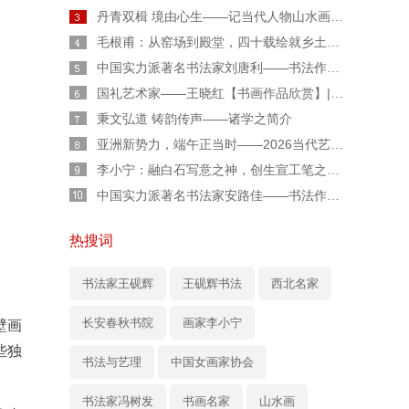
丹青双楫 境由心生——记当代人物山水画家胡伟廷先生
毛根甫：从窑场到殿堂，四十载绘就乡土丹青传奇
中国实力派著名书法家刘唐利——书法作品鉴赏【人物专题报道】
国礼艺术家——王晓红【书画作品欣赏】|人物艺术专题报道
秉文弘道 铸韵传声——诸学之简介
亚洲新势力，端午正当时——2026当代艺术人柏福寿端午专属特辑
李小宁：融白石写意之神，创生宣工笔之魂——“新水墨工笔草虫”的独行者
中国实力派著名书法家安路佳——书法作品鉴赏【人物艺术专访】
热搜词
书法家王砚辉
王砚辉书法
西北名家
长安春秋书院
画家李小宁
壁画
些独
书法与艺理
中国女画家协会
书法家冯树发
书画名家
山水画