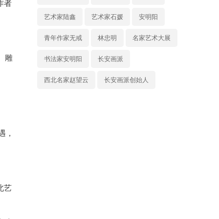
作者
艺术家陆鑫
艺术家石媛
安明阳
青年作家无戒
林忠明
名家艺术大展
、雕
书法家安明阳
长安画派
西北名家赵望云
长安画派创始人
遇，
北艺