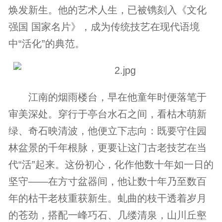
焕发新生。他的艺术人生，已被镌刻入《文化
强国 国家名片》，成为传统技艺在现代语境
中“活化”的典范。
江南的烟雨楼台，早在他童年时便落笔于
审美深处。穿行于亭台水石之间，看枯木萌新
绿、奇石映清波，他便立下志向：既要守住园
林盆景的千年根脉，更要让这门古老技艺在当
代“活”起来。这份初心，化作他数十年如一日的
坚守——在方寸盆器间，他让数十年乃至数百
年的枯干老枝重获新生。虬曲的枝干透着岁月
的苍劲，搭配一峰巧石、几缕清泉，山川丘壑