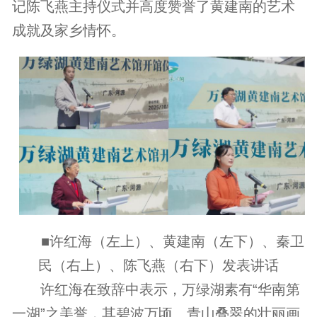
记陈飞燕主持仪式并高度赞誉了黄建南的艺术
成就及家乡情怀。
■许红海（左上）、黄建南（左下）、秦卫
民（右上）、陈飞燕（右下）发表讲话
许红海在致辞中表示，万绿湖素有“华南第
一湖”之美誉，其碧波万顷、青山叠翠的壮丽画