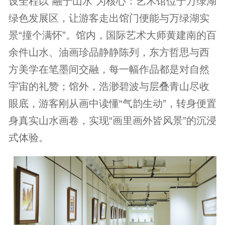
设全程以“融于山水”为核心：艺术馆位于万绿湖
绿色发展区，让游客走出馆门便能与万绿湖实
景“撞个满怀”。馆内，国际艺术大师黄建南的百
余件山水、油画珍品静静陈列，东方哲思与西
方美学在笔墨间交融，每一幅作品都是对自然
宇宙的礼赞；馆外，浩渺碧波与层叠青山尽收
眼底，游客刚从画中读懂“气韵生动”，转身便置
身真实山水画卷，实现“画里画外皆风景”的沉浸
式体验。