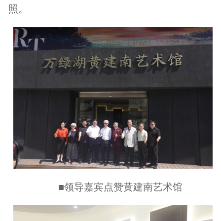
照。
■领导嘉宾点赞黄建南艺术馆