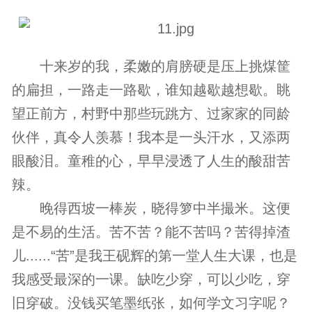
十来岁的我，柔嫩的肩膀硬是压上挑煤筐
的扁担，一路走一路歇，谁知越歇越想歇。眺
望正前方，村野中那些玩跳方、过家家的同龄
伙伴，真令人羡慕！我本是一头汗水，又添两
眼酸泪。童稚的心，早早浸透了人生的酸甜苦
辣。
晚得西坡一棒炭，晓得箩中半撮米。这便
是不易的生活。苦不苦？能不苦吗？苦得掉渣
儿......“苦”是我王砚辉的第一堂人生大课，也是
我感受最深的一课。缺吃少穿，可以少吃，穿
旧穿破。没钱买笔墨纸张，如何学文习字呢？