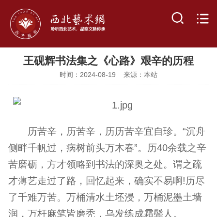
王砚辉书法集之《心路》艰辛的历程
时间：2024-08-19 来源：本站
历苦辛，历苦辛，历历苦辛宜自珍。“沉舟
侧畔千帆过，病树前头万木春”。历40余载之辛
苦磨砺，方才领略到书法的深奥之处。谓之疏
才薄艺走过了路，回忆起来，确实不易啊!历尽
了千难万苦。万桶清水土坯浸，万桶泥墨土墙
润，万杆麻笔皆磨秃，乌发练成霜鬓人。