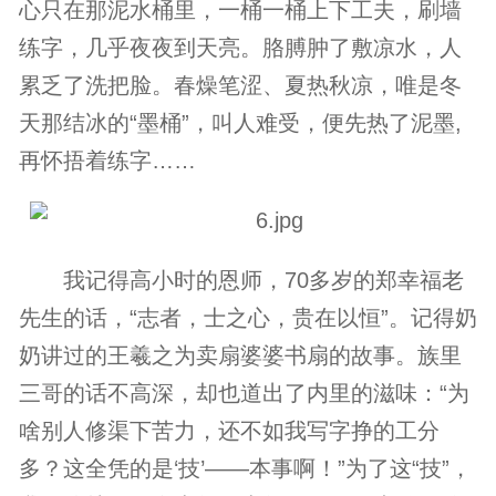
心只在那泥水桶里，一桶一桶上下工夫，刷墙
练字，几乎夜夜到天亮。胳膊肿了敷凉水，人
累乏了洗把脸。春燥笔涩、夏热秋凉，唯是冬
天那结冰的“墨桶”，叫人难受，便先热了泥墨,
再怀捂着练字……
我记得高小时的恩师，70多岁的郑幸福老
先生的话，“志者，士之心，贵在以恒”。记得奶
奶讲过的王羲之为卖扇婆婆书扇的故事。族里
三哥的话不高深，却也道出了内里的滋味：“为
啥别人修渠下苦力，还不如我写字挣的工分
多？这全凭的是‘技’——本事啊！”为了这“技”，