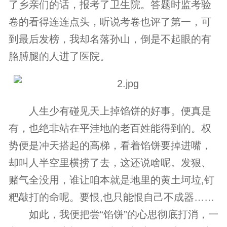
了乡亲们的话，报考了卫生院。答题时监考验
卷的看得连连点头，听说考卷也评了第一，可
到最后发榜，我却名落孙山，倒是不起眼的有
胳膊腿的人进了医院。
人生少有碰见天上掉馅饼的好事。便真是
有，也绝非站在平洼地的老百姓能得到的。权
势便是冲天搭起的高梯，看着馅饼要掉进嘴，
却叫人半空里横捞了去，这还说啥呢。发狠、
赌气全没用，谁让咱本就是地里的黄土坷垃,钉
粑敲打的命呢。要恨,也只能恨自己不成器……
如此，我便把尝“馅饼”的心思彻底打消，一