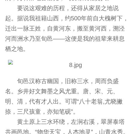
要说这艰难的历程，还得从家居之地说
起。据说我祖籍山西，约500年前自大槐树下，
迁出一脉王姓，自黄河东，搬至黄河西，溯泾
河而洲水乃至旬邑——这便是我的祖辈来耕息
栖之地。
旬邑汉称古幽国，旧称三水，周而负盛
名。乡井好文舞墨之风尤重。唐、宋、元、
明、清，代有才人出。可谓“八十老翁,尤晓撇
捺，三尺孩童，亦知笔砚”。
黄土原上三水环绕，左涧右溪，翠屏泰塔
共画邑地。“物华天宝，人杰地灵”，山青水秀。