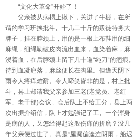
“文化大革命”开始了！
父亲被从病榻上揪下，关进了牛棚，在所
谓的学习班挨批斗。十几二十斤的叛徒特务大
牌子，挂在脖颈上，用的是一根上布鞋用的细
麻绳，细绳勒破皮肉流出血来，血染着麻，麻
浸着血，在后脖颈上留下几十道“绳刀”的疤痕。
待到血凝疤落，麻丝便长在肉里。但逢天阴下
雨令人疼痒难耐。令人啼笑皆非的是，村上批
斗，县上却请我父亲参加三老(老党员、老红
军、老干部)会议。会后队上不给工分，县上两
次出据介绍信，队上才勉强记了工。一个浑身
是病的人，又怎经得起这般伤痛的折磨？没几
年父亲便过世了。真是“屋漏偏逢连阴雨，船迟