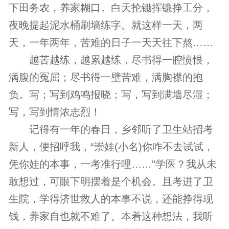
下田务农，养家糊口。白天抡锄挥镰挣工分，
夜晚提起泥水桶刷墙练字。就这样一天，两
天，一年两年，苦难的日子一天天往下熬……
越苦越练，越累越练，尽书得一腔愤恨，
满腹的冤屈；尽书得一壁苦难，满胸襟的抱
负。写；写到鸡鸣报晓；写，写到满墙尽湿；
写，写到情浓志烈！
记得有一年的春日，乡邻听了卫生站招考
新人，便招呼我，“崇娃(小名)你咋不去试试，
凭你娃的本事，一考准行哩……”学医？我从未
敢想过，可眼下明摆着是个机会。且考进了卫
生院，学得济世救人的本事不说，还能挣得现
钱，养家自也就不难了。本着这种想法，我听