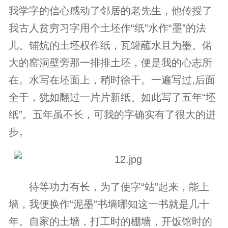
我学字的信心感动了邻居的老先生，他传授了
我古人贫穷习字用个土坯作“纸”水作“墨”的法
儿。铺炕的土坯权作纸，瓦罐蘸水且为墨。偌
大的窑洞壁旁那一排排土坯，便是我的心志所
在。水写在坯面上，稍时徐干。一遍写过,后面
全干，犹如翻过一片片新纸。如此写了五年“坯
纸”。五年虽不长，可我的字确实有了很大的进
步。
待等功力有长，为了使字“站”起来，能上
墙，我便换作“泥墨”书墙哪知这一书就是几十
年。自家的土墙，打工时的棚墙，开饭馆时的