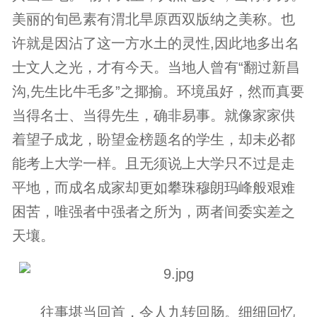
美丽的旬邑素有渭北旱原西双版纳之美称。也
许就是因沾了这一方水土的灵性,因此地多出名
士文人之光，才有今天。当地人曾有“翻过新昌
沟,先生比牛毛多”之揶揄。环境虽好，然而真要
当得名士、当得先生，确非易事。就像家家供
着望子成龙，盼望金榜题名的学生，却未必都
能考上大学一样。且无须说上大学只不过是走
平地，而成名成家却更如攀珠穆朗玛峰般艰难
困苦，唯强者中强者之所为，两者间委实差之
天壤。
往事堪当回首，令人九转回肠。细细回忆