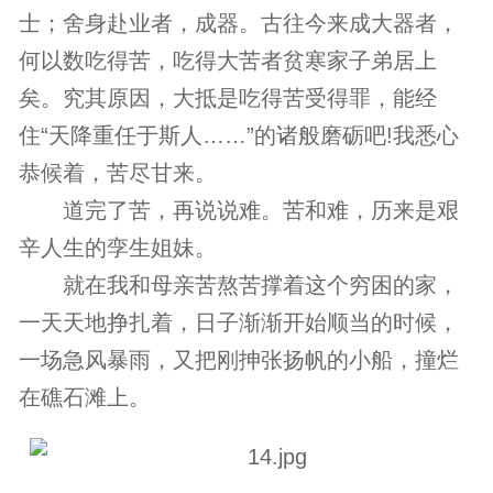
士；舍身赴业者，成器。古往今来成大器者，
何以数吃得苦，吃得大苦者贫寒家子弟居上
矣。究其原因，大抵是吃得苦受得罪，能经
住“天降重任于斯人……”的诸般磨砺吧!我悉心
恭候着，苦尽甘来。
道完了苦，再说说难。苦和难，历来是艰
辛人生的孪生姐妹。
就在我和母亲苦熬苦撑着这个穷困的家，
一天天地挣扎着，日子渐渐开始顺当的时候，
一场急风暴雨，又把刚抻张扬帆的小船，撞烂
在礁石滩上。