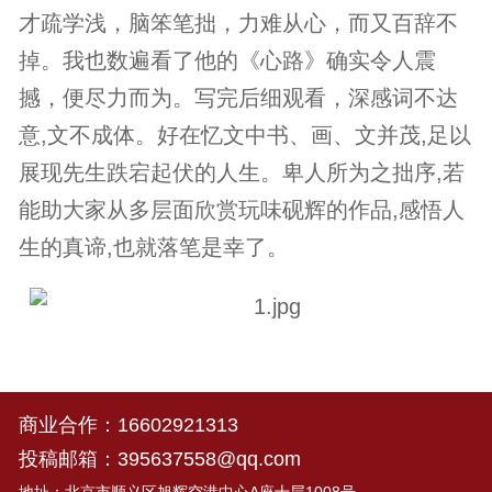
才疏学浅，脑笨笔拙，力难从心，而又百辞不
掉。我也数遍看了他的《心路》确实令人震
撼，便尽力而为。写完后细观看，深感词不达
意,文不成体。好在忆文中书、画、文并茂,足以
展现先生跌宕起伏的人生。卑人所为之拙序,若
能助大家从多层面欣赏玩味砚辉的作品,感悟人
生的真谛,也就落笔是幸了。
商业合作：
16602921313
投稿邮箱：
395637558@qq.com
地址：北京市顺义区旭辉空港中心A座十层1008号