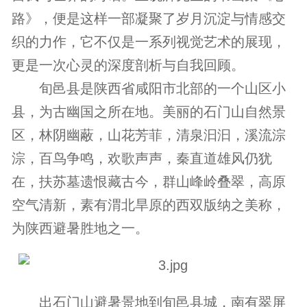
路》，便是这样一部凝聚了岁月沉淀与情感交
织的力作，它不仅是一系列视觉艺术的展现，
更是一次心灵的深度剖析与自我回顾。
旬邑县是陕西省咸阳市北部的一个山区小
县，为古幽国之所在地。美丽的石门山自然景
区，林阴幽蔽，山花芳菲，清泉汩汩，溪流淙
淙，百鸟争鸣，欢歌声声，秦直道雄风仍犹
在，扶苏墓遗恨藏古今，群山峰岭叠翠，高原
空气清新，素有渭北旱原的西双版纳之美称，
为陕西避暑胜地之一。
出石门山避暑景地到旬邑县城，南有翠屏