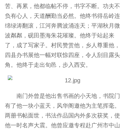
苦、再累，他都临帖不停，书字不断。功夫不
负有心人，天道酬勤当必然。他终书得岳岭连
绵绿涛翻滚，江河奔腾波涌连天；平湖秋月微
波粼粼，砚田墨海朱花璀璨。他终于站起来
了，成了写家子。村民赞赏他，乡人尊重他，
四县办书展他一幅对联惊四座，令人刮目露头
角。他终于走出旬邑，步入西安。
南门外曾是他出售书画的小天地，书院门
有了他一块小蓝天，风华阁邀他为主笔挥毫。
两册书帖面世，书法作品国内外多次获奖，使
他一时名声大震。他曾应邀专程赴广州市中山