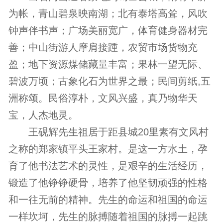
为帐，青山碧泉映南湖；北有泰塔高耸，风吹
钟声伴书声；广场美丽宽广，体育健身器材完
善；中山街游人摩肩接踵，农贸市场货物充
盈；地下资源煤储藏量丰富；果林一望无际、
碧波万顷；古象化石为世界之最；民间剪纸,五
洲称颂。民俗淳朴，文风兴盛，真乃物华天
宝，人杰地灵。
王砚辉先生祖居于距县城20里素有文风村
之称的郑家镇平头王家村。是这一方水土，孕
育了他书法艺术的灵性，是艰辛的生活经历，
锻造了他铮铮硬骨，培养了他坚韧顽强的性格
和一往无前的精神。先生的命运和祖国的命运
一样坎坷，先生的脉搏随着祖国的脉搏一起跳