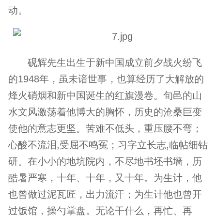
动。
砚辉先生出生于新中国成立前夕战火纷飞
的1948年，虽未谙世事，也算经历了大解放的
烽火硝烟和新中国诞生的红旗漫卷。旬邑的山
水文风激荡着他博大的胸怀，历史的沧桑巨变
使他的意志更坚。苦难不低头，重压腰不弯；
心酸不流泪,受屈不鸣冤；习字立长志,临帖细钻
研。在小小的地坑院内，不尽地书坯书墙，历
酷暑严寒，十年、十年，又十年。为生计，他
也曾做过泥瓦匠，出力流汗；为生计他也曾开
过饭馆，操勺掌盘。无论干什么，再忙、再