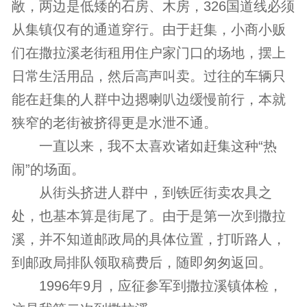
敞，两边是低矮的石房、木房，326国道线必须
从集镇仅有的通道穿行。由于赶集，小商小贩
们在撒拉溪老街租用住户家门口的场地，摆上
日常生活用品，然后高声叫卖。过往的车辆只
能在赶集的人群中边摁喇叭边缓慢前行，本就
狭窄的老街被挤得更是水泄不通。
一直以来，我不太喜欢诸如赶集这种“热
闹”的场面。
从街头挤进人群中，到铁匠街卖农具之
处，也基本算是街尾了。由于是第一次到撒拉
溪，并不知道邮政局的具体位置，打听路人，
到邮政局排队领取稿费后，随即匆匆返回。
1996年9月，应征参军到撒拉溪镇体检，