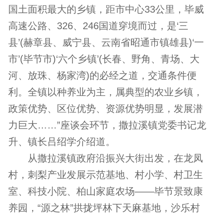
国土面积最大的乡镇，距市中心33公里，毕威
高速公路、326、246国道穿境而过，是‘三
县’(赫章县、威宁县、云南省昭通市镇雄县)‘一
市’(毕节市)‘六个乡镇’(长春、野角、青场、大
河、放珠、杨家湾)的必经之道，交通条件便
利。全镇以种养业为主，属典型的农业乡镇，
政策优势、区位优势、资源优势明显，发展潜
力巨大……”座谈会环节，撒拉溪镇党委书记龙
升、镇长吕绍学介绍道。
从撒拉溪镇政府沿振兴大街出发，在龙凤
村，刺梨产业发展示范基地、村小学、村卫生
室、科技小院、柏山家庭农场——毕节景致康
养园，“源之林”拱拢坪林下天麻基地，沙乐村