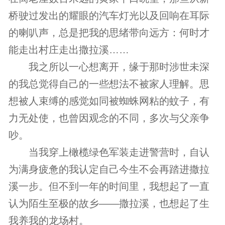
桥驶过发出的耀眼的汽车灯光以及回响在耳际
的喇叭声，总是把我的思绪带向远方：何时才
能走出村庄走出撒拉溪……
我之所以一心想离开，缘于那时涉世未深
的我总觉得自己的一些想法不被家人理解。思
想被人束缚的感觉如同被蜘蛛网粘的蚊子，有
力无处使，也曾因观念的不同，多次与父亲争
吵。
当我穿上橄榄绿色军装走进警营时，自认
为满身疲惫的我认定自己今生不会再踏进撒拉
溪一步。但不到一年的时间里，我想起了一直
认为陌生至极的故乡——撒拉溪，也想起了生
我养我的龙场村。