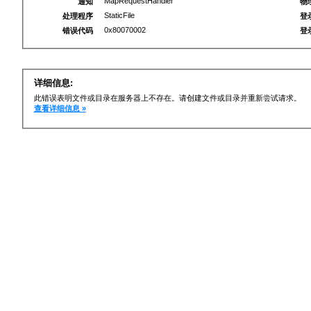
MapRequestHandler
通知
物
StaticFile
处理程序
登
0x80070002
错误代码
登
详细信息:
此错误表明文件或目录在服务器上不存在。请创建文件或目录并重新尝试请求。
查看详细信息 »